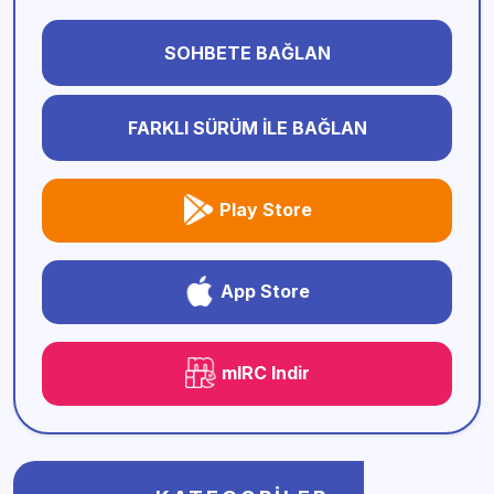
SOHBETE BAĞLAN
FARKLI SÜRÜM İLE BAĞLAN
Play Store
App Store
mIRC Indir