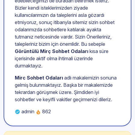
edebileceğimizi de buradan belirtmek isteriz.
Bizler kendi isteklerimizden ziyade
kullanıcılarımızın da taleplerini asla gözardı
etmiyoruz, sonuç itibarıyla sitemiz sizin sohbet
odalarımızda sohbetlere katılarak ayakta
tutmanız neticesinde vardır. Sizin Önerileriniz,
talepleriniz bizim için önemlidir. Bu sebeple
Görüntülü Mirç Sohbet Odaları
kısa süre
içerisinde aktif olma ihtimali üzerinde
durmaktayız.
Mirc Sohbet Odaları
adlı makalemizin sonuna
gelmiş bulunmaktayız. Başka bir makalemizde
tekrardan görüşmek üzere. Şimdiden iyi
sohbetler ve keyifli vakitler geçirmenizi dileriz.
admin
862