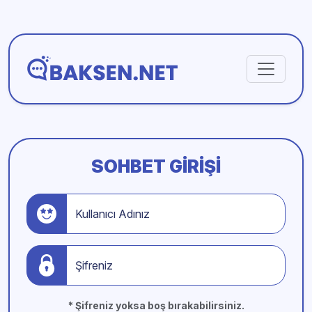
SOHBET GIRIŞI
Kullanıcı Adınız
Şifreniz
* Şifreniz yoksa boş bırakabilirsiniz.