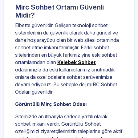
Mirc Sohbet Ortamı Güvenli
Midir?
Elbette güvenlidir. Gelişen teknoloji sohbet
sistemlerinin de güvenlik olarak daha güncel ve
daha hoş arayüzü olan bir web sitesi ortamında
sohbet etme imkanı tanımıştır. Farklı sohbet
sitelerinden en büyük farkımız yine eski sohbet
ortamlarından olan
Kelebek Sohbet
odalarımızla da eski kullanıcılarımız unutmadık,
onlara da özel odalarla sohbet serüvenimize
devam ediyoruz. Bu sebeple de; mIRC Sohbet
Odaları güvenlidir.
Görüntülü Mirç Sohbet Odası
Sitemizde an itibarıyla sadece yazılı olarak
sohbet imkanı vardır. Görüntülü Sohbet
özelliğimizi ziyaretçilerimizin taleplerine göre aktif