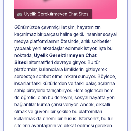
Üyelik Gerektirmeyen Chat Sitesi
Günümüzde çevrimiçi iletişim, hayatımızın
kaçınılmaz bir parçası haline geldi. İnsanlar sosyal
medya platformlarının ötesinde, anlık sohbetler
yaparak yeni arkadaşlar edinmek istiyor. İşte bu
noktada,
Üyelik Gerektirmeyen Chat
Sitesi
alternatifleri devreye giriyor. Bu tür
platformlar, kullanıcılara kimliklerini gizleyerek
serbestçe sohbet etme imkanı sunuyor. Böylece,
insanlar farklı kültürlerden ve farklı bakış açılarına
sahip bireylerle tanışabiliyor. Hem eğlenceli hem
de öğretici olan bu deneyim, sosyal hayatta yeni
bağlantılar kurma şansı veriyor. Ancak, dikkatli
olmak ve güvenli bir şekilde bu platformları
kullanmak da önemli bir husus. İsterseniz, bu tür
sitelerin avantajlarını ve dikkat edilmesi gereken