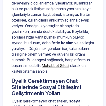
deneyimini ciddi anlamda iyileştiriyor. Kullanıcılar,
hızlı ve pratik iletişim sağlamanın yanı sıra, kayıt
işlemleriyle zaman kaybetmek istemiyor. Bu tür
özellikler, kullanıcıların anlık ihtiyaçlarına cevap
veriyor. Örneğin, ziyaretçiler bir sayfada
gezinirken, anında destek alabiliyor. Böylelikle,
sorulara hızla yanıt bulmak mümkün oluyor.
Ayrıca, bu durum, daha fazla
katılım
ve etkileşim
yaratıyor. Düşünmek gereken ise, kullanıcıların
gizliliğine önem vermek ve güvenli bir ortam
sunmak. Bu dengeyi sağlamak, her platformun
başarı sırrı olabilir.
Muhabbet Sitesi
olarak en
kaliteli ortama sahibiz.
Üyelik Gerektirmeyen Chat
Sitelerinde Sosyal Etkileşimi
Geliştirmenin Yolları
Üyelik gerektirmeyen chat siteleri,
sosyal