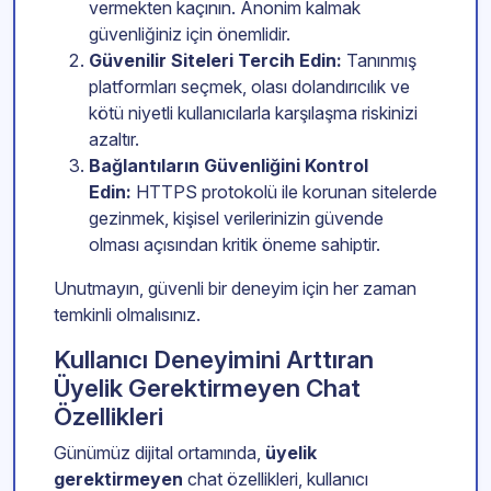
vermekten kaçının. Anonim kalmak
güvenliğiniz için önemlidir.
Güvenilir Siteleri Tercih Edin:
Tanınmış
platformları seçmek, olası dolandırıcılık ve
kötü niyetli kullanıcılarla karşılaşma riskinizi
azaltır.
Bağlantıların Güvenliğini Kontrol
Edin:
HTTPS protokolü ile korunan sitelerde
gezinmek, kişisel verilerinizin güvende
olması açısından kritik öneme sahiptir.
Unutmayın, güvenli bir deneyim için her zaman
temkinli olmalısınız.
Kullanıcı Deneyimini Arttıran
Üyelik Gerektirmeyen Chat
Özellikleri
Günümüz dijital ortamında,
üyelik
gerektirmeyen
chat özellikleri, kullanıcı