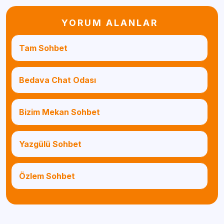
YORUM ALANLAR
Tam Sohbet
Bedava Chat Odası
Bizim Mekan Sohbet
Yazgülü Sohbet
Özlem Sohbet