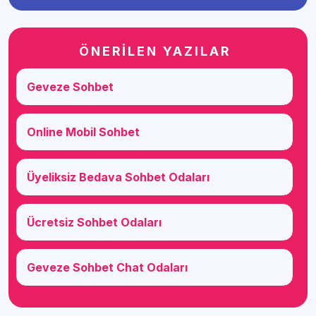
ÖNERİLEN YAZILAR
Geveze Sohbet
Online Mobil Sohbet
Üyeliksiz Bedava Sohbet Odaları
Ücretsiz Sohbet Odaları
Geveze Sohbet Chat Odaları