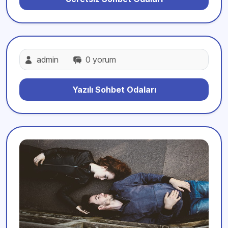
admin
0 yorum
Yazılı Sohbet Odaları