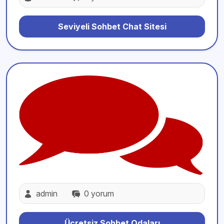
Seviyeli Sohbet Chat Sitesi
admin
0 yorum
Ücretsiz Sohbet Odaları