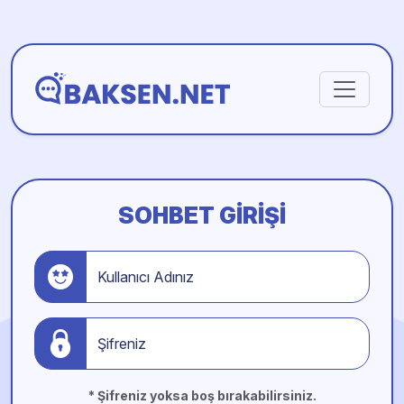
SOHBET GIRIŞI
Kullanıcı Adınız
Şifreniz
* Şifreniz yoksa boş bırakabilirsiniz.