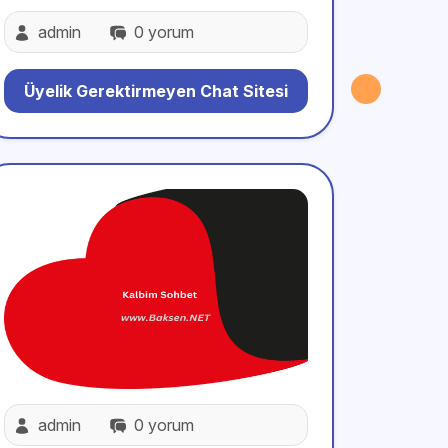
admin
0 yorum
Üyelik Gerektirmeyen Chat Sitesi
admin
0 yorum