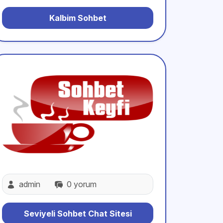
Kalbim Sohbet
admin
0 yorum
Seviyeli Sohbet Chat Sitesi