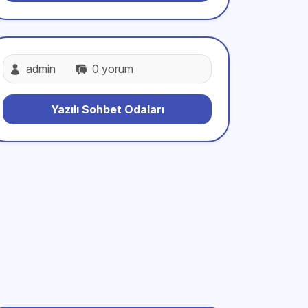
admin
0 yorum
Yazılı Sohbet Odaları