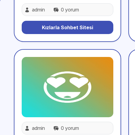
admin
0 yorum
Kızlarla Sohbet Sitesi
admin
0 yorum