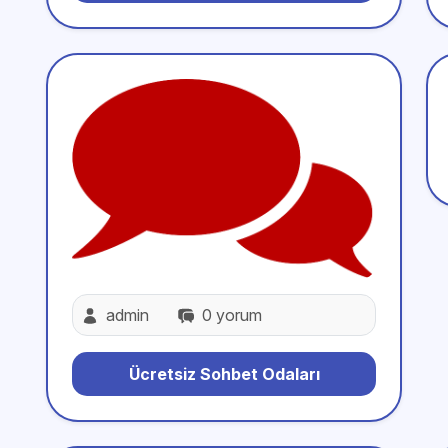
admin
0 yorum
Ücretsiz Sohbet Odaları