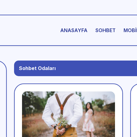
ANASAYFA
SOHBET
MOBI
Sohbet Odaları