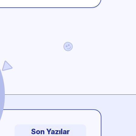
Son Yazılar