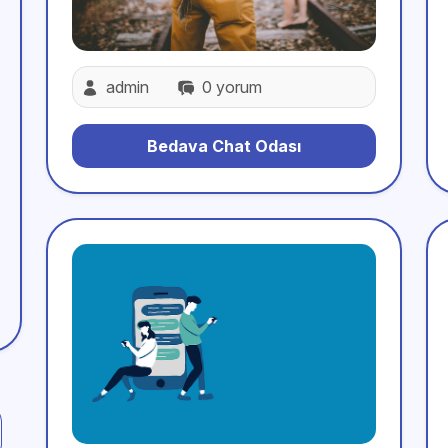
admin
0 yorum
Bedava Chat Odası