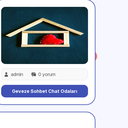
admin
0 yorum
Geveze Sohbet Chat Odaları