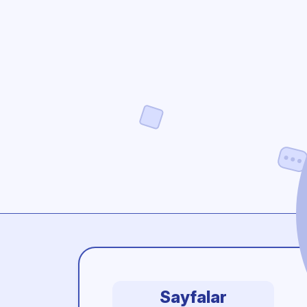
Sayfalar