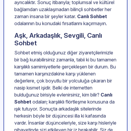
ayrıcalıktır. Sonuç itibarıyla; toplumsal ve kültürel
bağlamdan uzaklaşmadan bilinçli sohbetler her
zaman insana bir şeyler katar.
Canlı Sohbet
odalarının bu konudaki fırsatlarını kaçırmayın.
Aşk, Arkadaşlık, Sevgili, Canlı
Sohbet
Sohbet etmiş olduğunuz diğer ziyaretçilerimizle
bir bağ kurabilirsiniz zamanla, tabii ki bu tamamen
karşılıklı samimiyetlerle gerçekleşen bir durum. Bu
tamamen karşınızdakine karşı yüklenen
değerlere, çok boyutlu bir yolculuğa çıkaran bir
nasip kısmet işidir. Belki de internetten
bulduğunuz birisiyle evlenirsiniz, kim bilir?
Canlı
Sohbet
odaları; karşılıklı flörtleşme konusuna da
ışık tutuyor. Sonuçta arkadaşlık sitelerinde
herkesin böyle bir düşüncesi illa ki kafasında
vardır. İnsanlar düşünceleriyle, size karşı hisleriyle
nihayetinde sizi etkileyen bir iz bırakabilir. Siz de