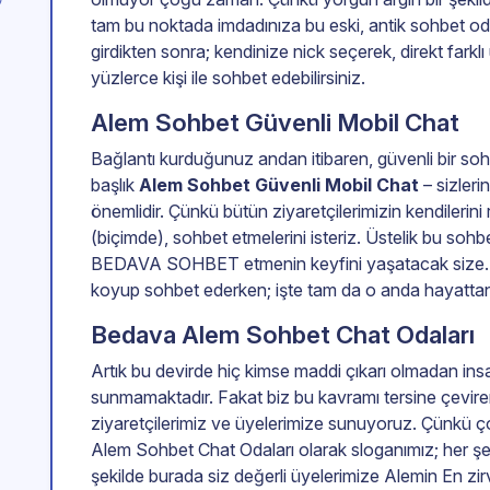
tam bu noktada imdadınıza bu eski, antik sohbet 
girdikten sonra; kendinize nick seçerek, direkt farkl
yüzlerce kişi ile sohbet edebilirsiniz.
Alem Sohbet Güvenli Mobil Chat
Bağlantı kurduğunuz andan itibaren, güvenli bir s
başlık
Alem Sohbet Güvenli Mobil Chat
– sizleri
önemlidir. Çünkü bütün ziyaretçilerimizin kendilerini
(biçimde), sohbet etmelerini isteriz. Üstelik bu so
BEDAVA SOHBET etmenin keyfini yaşatacak size. S
koyup sohbet ederken; işte tam da o anda hayattan 
Bedava Alem Sohbet Chat Odaları
Artık bu devirde hiç kimse maddi çıkarı olmadan insan
sunmamaktadır. Fakat biz bu kavramı tersine çevirer
ziyaretçilerimiz ve üyelerimize sunuyoruz. Çünkü ç
Alem Sohbet Chat Odaları olarak sloganımız; her ş
şekilde burada siz değerli üyelerimize Alemin En zi