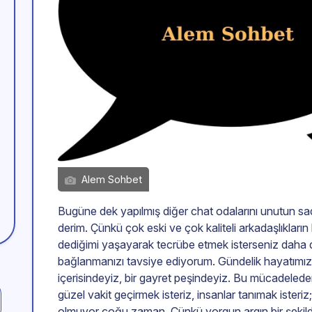
Alem Sohbet
Bugüne dek yapılmış diğer chat odalarını unutun s
derim. Çünkü çok eski ve çok kaliteli arkadaşlıkları
dediğimi yaşayarak tecrübe etmek isterseniz daha 
bağlanmanızı tavsiye ediyorum. Gündelik hayatımız 
içerisindeyiz, bir gayret peşindeyiz. Bu mücadele
güzel vakit geçirmek isteriz, insanlar tanımak isteriz;
olmuyor çoğu zaman. Çünkü yorgun argın bir şekilde