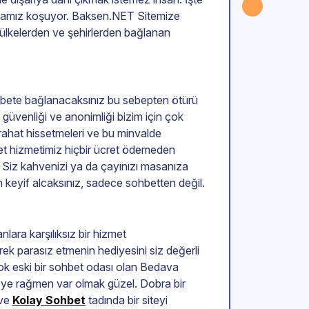
odamız koşuyor. Baksen.NET Sitemize
ı ülkelerden ve şehirlerden bağlanan
ohbete bağlanacaksınız bu sebepten ötürü
n güvenliği ve anonimliği bizim için çok
 rahat hissetmeleri ve bu minvalde
hbet hizmetimiz hiçbir ücret ödemeden
iz kahvenizi ya da çayınızı masanıza
keyif alcaksınız, sadece sohbetten değil.
lara karşılıksız bir hizmet
ek parasız etmenin hediyesini siz değerli
ok eski bir sohbet odası olan Bedava
eye rağmen var olmak güzel. Dobra bir
rve
Kolay Sohbet
tadında bir siteyi