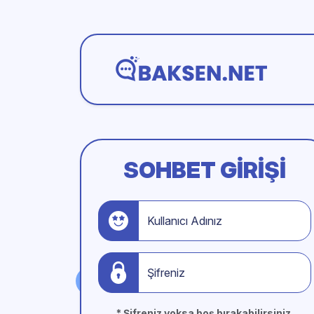
SOHBET GIRIŞI
Kullanıcı Adınız
Şifreniz
* Şifreniz yoksa boş bırakabilirsiniz.