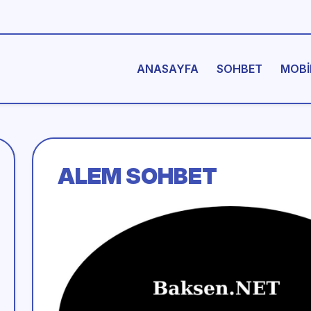
ANASAYFA
SOHBET
MOBI
ALEM SOHBET