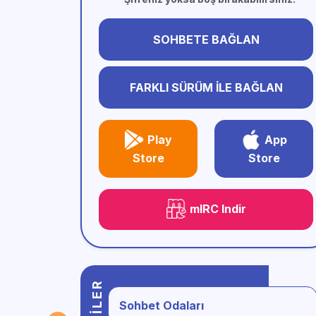
SOHBETE BAĞLAN
FARKLI SÜRÜM İLE BAĞLAN
Play
App
Store
Store
mIRC Indir
Sohbet Odaları