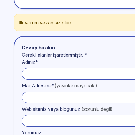
İlk yorum yazan siz olun.
Cevap bırakın
Gerekli alanlar işaretlenmiştir.
*
Adınız*
Mail Adresiniz*
(yayınlanmayacak.)
Web siteniz veya blogunuz
(zorunlu değil)
Yorumuz: