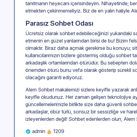
tanıtmanın heyecanı içerisindeyim. Nihayetinde; be
etmekten çekinmemeliyiz. Biz de en yalın haliyle Al
Parasız Sohbet Odası
Ücretsiz olarak sohbet edebileceğinizi yukarıdaki sa
etmenin en güzel yanlarından birisi de bu! Bizim f
olmaktır. Biraz daha açmak gerekirse bu konuyu; si
kullanıcılarımızın bizlere göstermiş olduğu sohbet t
arkadaşlık ortamlarından ötürüdür. Bu sebepten dolay
önemden ötürü bunu vefa olarak gösterip sürekli s
olacağını garanti ediyoruz.
Alem Sohbet makalemizi sizlere keyifle yazarak anla
keyifle okudunuz. Her zaman gelişen teknolojiye a
güncellemelerimizle birlikte size daha güvenli sohb
arkadaşlar, öbür türlü, sonsuz bir sessizliğe ve har
izleyenlerden değil! Sohbet edenlerden olun, Alem 
admin
1209