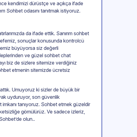
nce kendimizi dürüstçe ve açıkça ifade
em Sohbet odasını tanıtmak istiyoruz.
tırlarımızda da ifade ettik. Sanırım sohbet
elsefemiz, sonuçlar konusunda kontrolcü
temiz büyüyorsa siz değerli
aleplerinden ve güzel sohbet chat
ı biz de sizlere sitemize verdiğiniz
ohbet etmenin sitemizde ücretsiz
ttık. Umuyoruz ki sizler de büyük bir
yak uyduruyor, son güvenlik
et imkanı tanıyoruz. Sohbet etmek güzeldir
eketsizliğe gömülürüz. Ve sadece izleriz,
Sohbet’de olun..