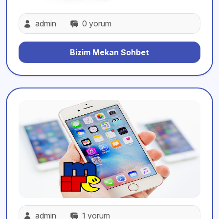
admin
0 yorum
Bizim Mekan Sohbet
admin
1 yorum