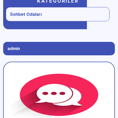
KATEGORILER
Sohbet Odaları
admin